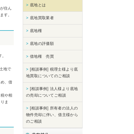
>
底地とは
が住ん
ます。
>
底地買取業者
>
底地権
>
底地の評価額
す。
>
借地権 売買
土地で
>
[相談事例] 税理士様より底
地買取についてのご相談
ため、借
>
[相談事例] 法人様より底地
産税や相
の売却についてご相談
ありま
>
[相談事例] 所有者の法人の
物件売却に伴い、借主様から
のご相談