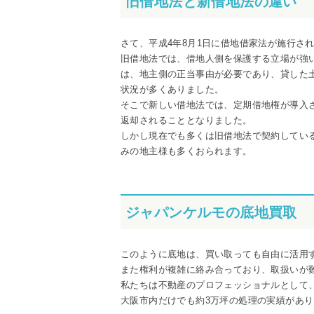
旧借地法と新借地法の違い
さて、平成4年8月1日に借地借家法が施行さ
旧借地法では、借地人側を保護する立場が強
は、地主側の正当事由が必要であり、貸した
状況が多くありました。
そこで新しい借地法では、定期借地権が導入
返却されることとなりました。
しかし現在でも多くは旧借地法で契約してい
みの地主様も多くおられます。
ジャパンケルモの底地買取
このように底地は、買い取っても自由に活用
また権利が複雑に絡み合っており、取扱いが
私たちは不動産のプロフェッショナルとして
大阪市内だけでも約3万坪の処理の実績があ