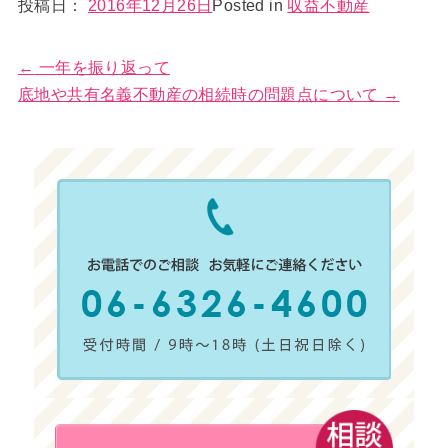
投稿日：
2016年12月26日
Posted in
収益不動産
前
←
一年を振り返って
後
底地や共有名義不動産の相続時の問題点について
→
の
記
事